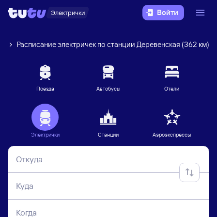
Войти
Электрички
ск
Расписание электричек по станции Деревенская (362 км)
Поезда
Автобусы
Отели
Электрички
Станции
Аэроэкспрессы
Откуда
Куда
Когда