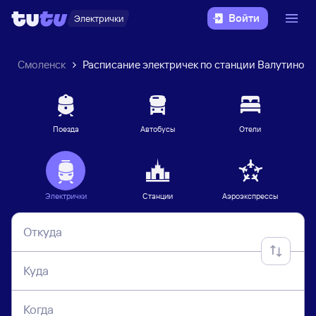
Войти
Электрички
к
Смоленск
Расписание электричек по станции Валутино
Поезда
Автобусы
Отели
Электрички
Станции
Аэроэкспрессы
Откуда
Куда
Когда