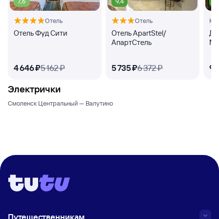
7,6
9,4
8
Отель
Отель
Кв
Отель Фуд Сити
Отель ApartStel/
Дз
АпартСтель
Ма
4 ⁠646 ⁠₽
5 ⁠162 ⁠₽
5 ⁠735 ⁠₽
6 ⁠372 ⁠₽
9 ⁠
Электрички
Смоленск Центральный — Валутино
Путешественникам