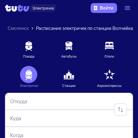
Войти
Электрички
к
Смоленск
Расписание электричек по станции Волчейка
Поезда
Автобусы
Отели
Электрички
Станции
Аэроэкспрессы
Откуда
Куда
Когда