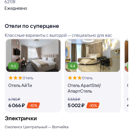
6208
Ежедневно
Отели по суперцене
Классные варианты с выгодой — специально для вас
9,0
9,4
7,
Отель
Отель
Отель АйТи
Отель ApartStel/
От
АпартСтель
6 ⁠740 ⁠₽
5 ⁠558 ⁠₽
5 ⁠1
6 ⁠066 ⁠₽
5 ⁠002 ⁠₽
4 ⁠
-10%
-10%
Электрички
Смоленск Центральный — Волчейка