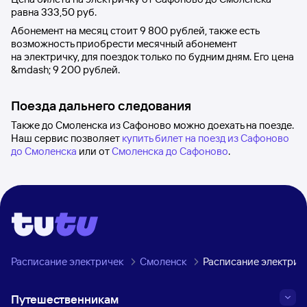
равна
333,50 руб
.
Абонемент на месяц стоит
9
800 рублей
, также есть
возможность приобрести месячный абонемент
на электричку, для поездок только по будним дням. Его цена
&mdash;
9
200 рублей
.
Поезда дальнего следования
Также до Смоленска из Сафоново можно доехать на поезде.
Наш сервис позволяет
купить билет на поезд из Сафоново
до Смоленска
или от
Смоленска до Сафоново
.
Расписание электричек
Смоленск
Расписание электрич
Путешественникам