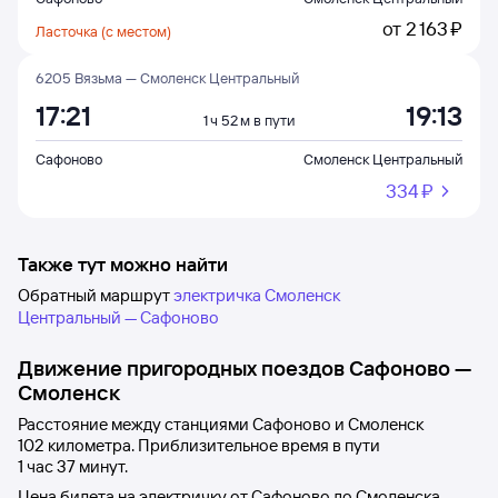
от
2 ⁠163 ⁠₽
Ласточка (с местом)
6205 Вязьма — Смоленск Центральный
17:21
19:13
1 ч 52 м в пути
Сафоново
Смоленск Центральный
334 ⁠₽
Также тут можно найти
Обратный маршрут
электричка Смоленск
Центральный — Сафоново
Движение пригородных поездов
Сафоново
—
Смоленск
Расстояние между станциями
Сафоново
и
Смоленск
102 километра. Приблизительное время в пути
1
час 37
минут.
Цена билета на электричку от
Сафоново
до
Смоленска